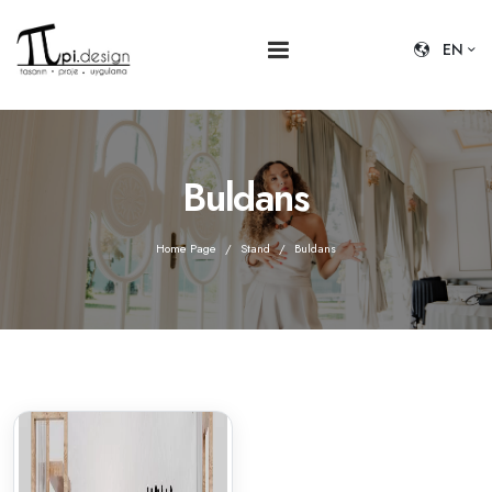
EN
Buldans
Home Page
Stand
Buldans