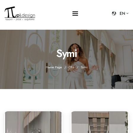
EN
Symi
Home Page
Ofis
Symi