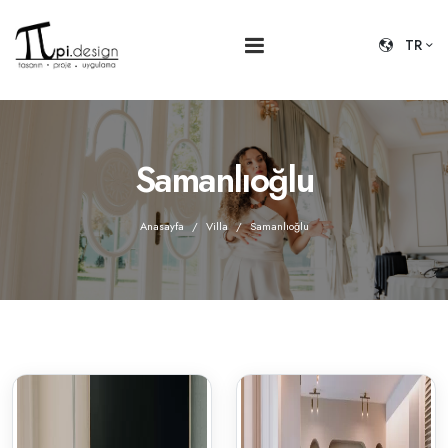
TR
Samanlıoğlu
Anasayfa
Villa
Samanlıoğlu